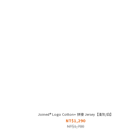
Joined® Logo Cotton+ 拼接 Jersey【淺灰/白】
NT$1,290
NT$1,780