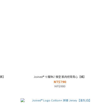
洗黑】
Joined® 七龍珠Z 悟空 肌肉挖背背心【橘】
NT$790
NT$980