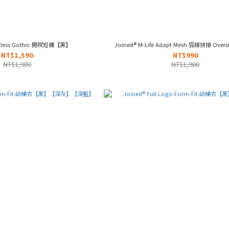
mitless Gothic 開衩短褲【黑】
Joined® M-Life Adapt Mesh 弧線拼接 Ove
NT$1,590
NT$990
NT$1,980
NT$1,980