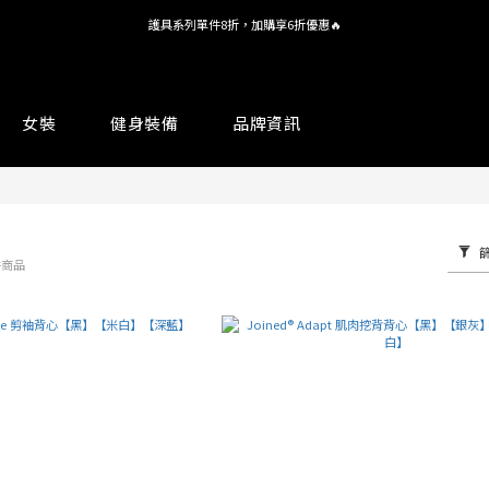
護具系列單件8折，加購享6折優惠🔥
全館 $1,380 即享免運
全館 $1,380 即享免運
女裝
健身裝備
品牌資訊
件商品