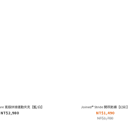
nature 寬版拼接運動夾克【藍/白】
Joined® Stride 開衩跑褲【幻彩】
NT$2,980
NT$1,490
NT$1,780