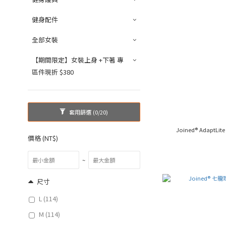
健身配件
全部女裝
【期間限定】女裝上身 +下著 專
區件現折 $380
套用篩選
(0/20)
Joined® Adap
價格 (NT$)
~
尺寸
L (114)
M (114)