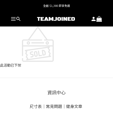
全館 $1,380 即享免運
全館 $1,380 即享免運
護具系列單件8折，加購享6折優惠🔥
全館 $1,380 即享免運
此活動已下架
資訊中心
尺寸表
｜
常見問題
｜
健身文章