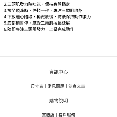
2.三頭肌發力時吐氣，保持身體穩定
3.拉至頂峰時，停頓一秒，專注三頭肌收縮
4.下放離心階段，稍微放慢，持續保持動作張力
5.底部稍暫停，感受三頭肌拉長延展
6.隨即專注三頭肌發力，上舉完成動作
資訊中心
尺寸表
｜
常見問題
｜
健身文章
購物說明
實體店
｜
客戶服務