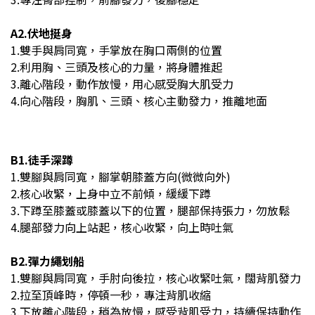
A2.伏地挺身
1.雙手與肩同寬，手掌放在胸口兩側的位置
2.利用胸、三頭及核心的力量，將身體推起
3.離心階段，動作放慢，用心感受胸大肌受力
4.向心
階段，胸肌、三頭、核心主動發力，推離地面
B1.徒手深蹲
1.雙腳與肩同寬，腳掌朝膝蓋方向(微微向外)
2.核心收緊，上身中立不前傾，緩緩下蹲
3.下蹲至膝蓋或膝蓋以下的位置，腿部保持張力，勿放鬆
4.腿部發力向上站起，核心收緊，向上時吐氣
B2.彈力繩划船
1.雙腳與肩同寬，手肘向後拉，核心收緊吐氣，闊背肌發力
2.拉至頂峰時，停頓一秒，專注背肌收縮
3.下放離心階段，稍為放慢，感受背肌受力，持續保持動作