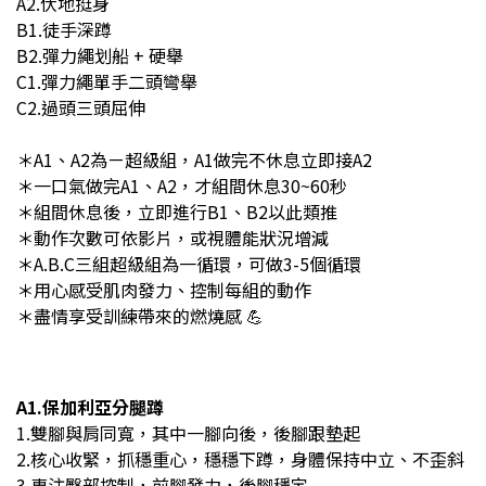
A2.伏地挺身
B1.徒手深蹲
B2.彈力繩划船 + 硬舉
C1.彈力繩單手二頭彎舉
C2.過頭三頭屈伸
＊A1、A2為ㄧ超級組，A1做完不休息立即接A2
＊一口氣做完A1、A2，才組間休息30~60秒
＊組間休息後，立即進行B1、B2以此類推
＊動作次數可依影片，或視體能狀況增減
＊A.B.C三組超級組為一循環，
可做3-5個循環
＊用心感受肌肉發力、控制每組的動作
＊盡情享受訓練帶來的燃燒感 💪
A1.保加利亞分腿蹲
1.雙腳與肩同寬，其中一腳向後，後腳跟墊起
2.核心收緊，抓穩重心，穩穩下蹲
，身體保持中立、不歪斜
3.
專注臀部控制，
前腳發力，後腳穩定