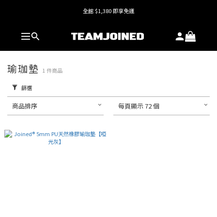
全館 $1,380 即享免運
全館 $1,380 即享免運
護具系列單件8折，加購享6折優惠🔥
全館 $1,380 即享免運
瑜珈墊
1 件商品
篩選
商品排序
每頁顯示 72 個