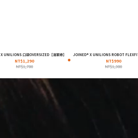
® X UNILIONS 口袋OVERSIZED【淺軍綠】
JOINED® X UNILIONS ROBOT FLE
NT$1,290
NT$990
NT$1,780
NT$1,380