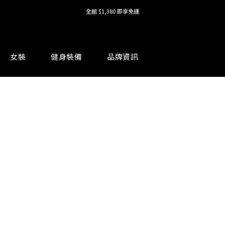
護具系列單件8折，加購享6折優惠🔥
全館 $1,380 即享免運
全館 $1,380 即享免運
女裝
健身裝備
品牌資訊