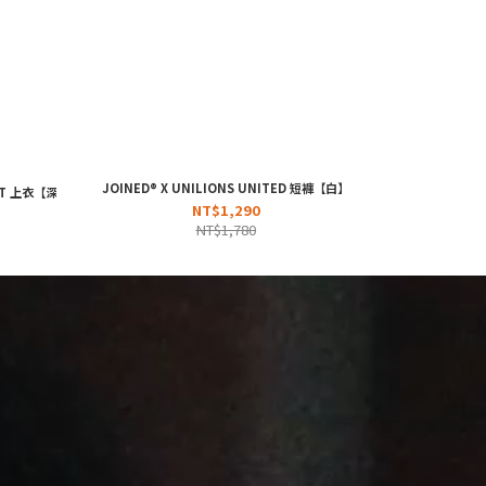
JOINED® X UNILIONS UNITED 短褲【白】
XFIT 上衣【深灰】
NT$1,290
NT$1,780