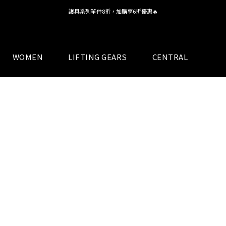
護具系列單件8折，加購享6折優惠🔥
全館 $1,380 即享免運
全館 $1,380 即享免運
WOMEN
LIFTING GEARS
CENTRAL