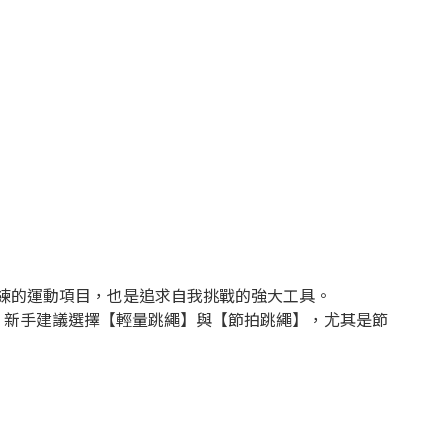
訓練的運動項目，也是追求自我挑戰的強大工具。
。新手建議選擇【輕量跳繩】與【節拍跳繩】，尤其是節