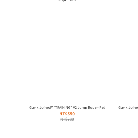
Guy x Joined® "TRAINING" V2 Jump Rope - Red
Guy x Joine
NT$550
NT$780