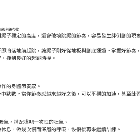
而被前後帶動
制繩子穩定的高度，還會破壞跳繩的節奏，容易發生絆倒腳的現
子即將落地前起跳，讓繩子剛好從地板與腳底通過。掌握好節奏
置，抓到良好的起跳時機。
操作的身體節奏感。
心中默數。當你節奏感越來越好之後，可以平穩的加速，甚至練
的吸氣，搭配嘴吧一次性的吐氣。
微休息，做幾次慢而深層的呼吸，恢復後再來繼續訓練。