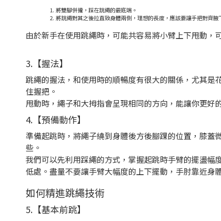
將雙腳併攏，踩在跳繩的最底端。
將跳繩對其之後拉直致身體兩側，理想的長度，應該要讓手把對齊腋
由於新手在使用跳繩時，可能共容易將小臂上下甩動，
3.【握法】
跳繩的握法，和使用時的順暢度有很大的關係，尤其是
住握把。
甩動時，繩子和大拇指會呈現相同的方向，能讓你更好
4.【預備動作】
準備起跳時，將繩子繞到身體後方後腳踝的位置，膝蓋
些。
我們可以先利用踩繩的方式，掌握起跳時手臂的擺盪幅
低處。盡量不要讓手臂大幅度的上下擺動，手肘靠近身
如何精進跳繩技術
5.【基本前跳】