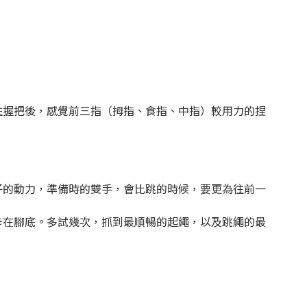
住握把後，感覺前三指（拇指、食指、中指）較用力的捏
子的動力，準備時的雙手，會比跳的時候，要更為往前一
卡在腳底。多試幾次，抓到最順暢的起繩，以及跳繩的最