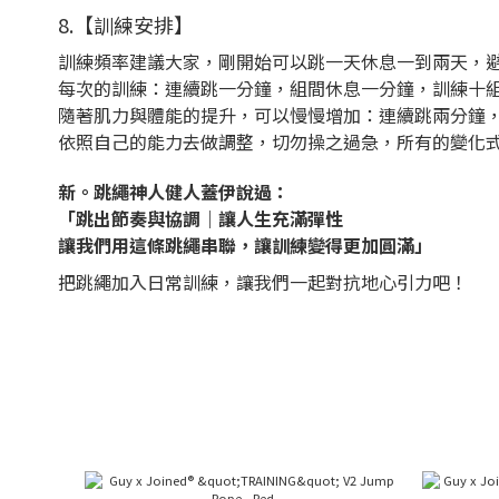
8.【訓練安排】
訓練頻率建議大家，剛開始可以跳一天休息一到兩天，
每次的訓練：連續跳一分鐘，組間休息一分鐘，訓練十
隨著肌力與體能的提升，可以慢慢增加：連續跳兩分鐘
依照自己的能力去做調整，切勿操之過急，所有的變化
新。跳繩神人健人蓋伊說過：
「跳出節奏與協調｜讓人生充滿彈性
讓我們用這條跳繩串聯，讓訓練變得更加圓滿」
把跳繩加入日常訓練，讓我們一起對抗地心引力吧！