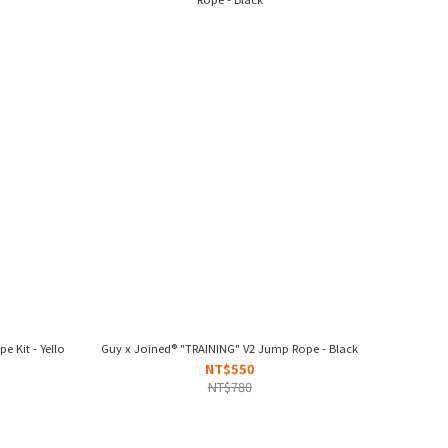
e Kit - Yellow/Black
Guy x Joined® "TRAINING" V2 Jump Rope - Black
NT$550
NT$780