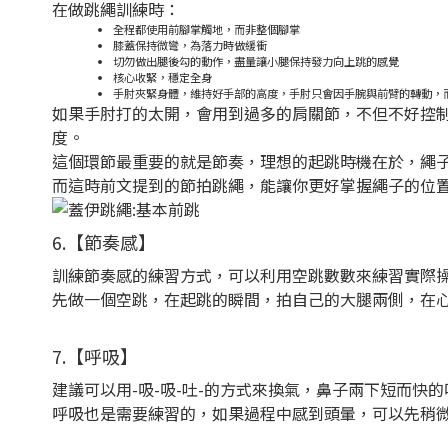
在做跳繩訓練時：
全程都使用前腳掌觸地，而非整個腳掌
膝蓋保持微彎，為落力時做緩衝
切勿做出腿後勾的動作，盡量讓小腿保持發力向上跳的感覺
核心收緊，穩定全身
手肘夾緊身體，維持好手部的高度，手肘只會因手腕與前臂的轉動，
如果手肘打的太開，會用到過多的肩關節，不但不好控
度。
這個環節最重要的就是節奏，理想的起跳時機在於，繩
而這時前文提到的節拍跳繩，能讓你更好掌握繩子的位
6.【節奏感】
訓練節奏感的練習方式，可以利用空跳數數來練習實際
先做一個空跳，在起跳的瞬間，拍自己的大腿兩側，在
7.【呼吸】
建議可以用-吸-吸-吐-的方式來換氣，鼻子兩下短而快
呼吸也是需要練習的，如果過程中感到頭暈，可以先稍