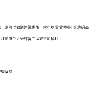
象，當可以做到連續跳後，就可以慢慢地縮小起跳的高
，才能讓你之後練習二迴旋更加順利。
習雙迴旋。