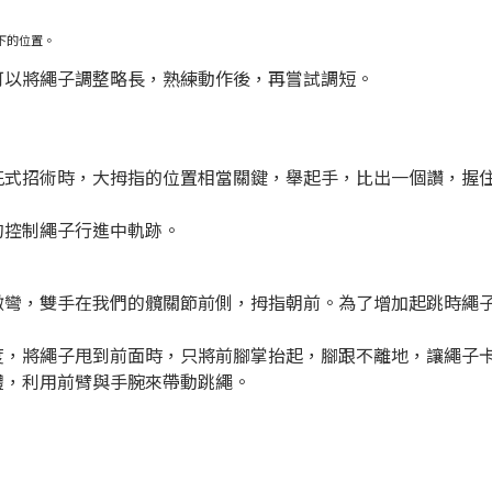
下的位置。
可以將繩子調整略長，熟練動作後，再嘗試調短。
花式招術時，大拇指的位置相當關鍵，舉起手，比出一個讚，握
的控制繩子行進中軌跡。
微彎，雙手在我們的髖關節前側，拇指朝前。為了增加起跳時繩
度，將繩子甩到前面時，只將前腳掌抬起，腳跟不離地，讓繩子
體，利用前臂與手腕來帶動跳繩。