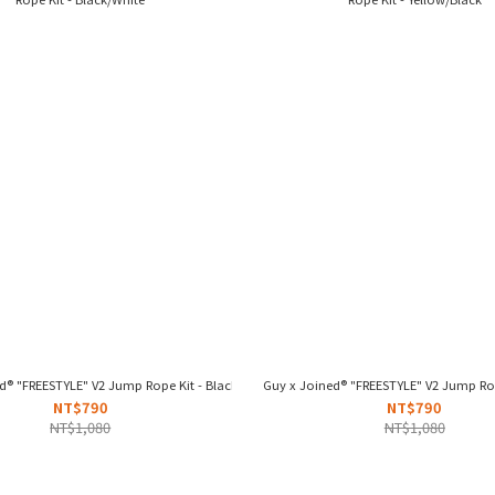
d® "FREESTYLE" V2 Jump Rope Kit - Black/White
Guy x Joined® "FREESTYLE" V2 Jump Rop
NT$790
NT$790
NT$1,080
NT$1,080