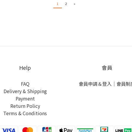
1
2
»
Help
會員
FAQ
會員申請＆登入
｜
會員制
Delivery & Shipping
Payment
Return Policy
Terms & Conditions