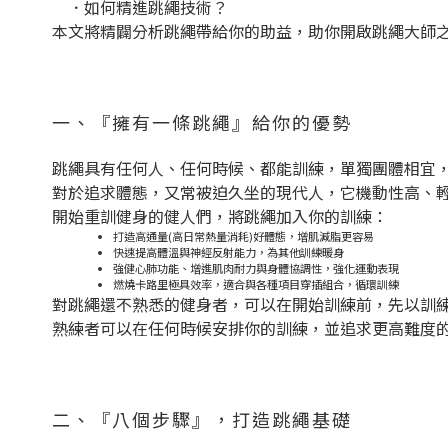
．如何精進跳繩技術？
本文將精闢分析跳繩帶給你的助益，助你開啟跳繩大師
一、『擁有一條跳繩』給你的優勢
跳繩具有任何人、任何時候、都能訓練，單獨團體相宜
對於追求體態，又常被迫久坐的現代人，它機動性高、
開始重訓健身的健人們，將跳繩加入你的訓練：
打造高通量(高日常熱量消耗)好體態，增肌減脂更容易
快速提高體溫與神經反射能力，為其他訓練暖身
強健心肺功能、增進肌肉耐力與身體協調性，強化運動表現
燃燒卡路里極具效率，適合與各種項目穿插組合，循環訓練
對跳繩還不熟悉的健身者，可以在開始訓練前，先以訓
熟練者可以在任何時候安排你的訓練，並追求更高難度
二、『八個步驟』，打造跳繩基礎