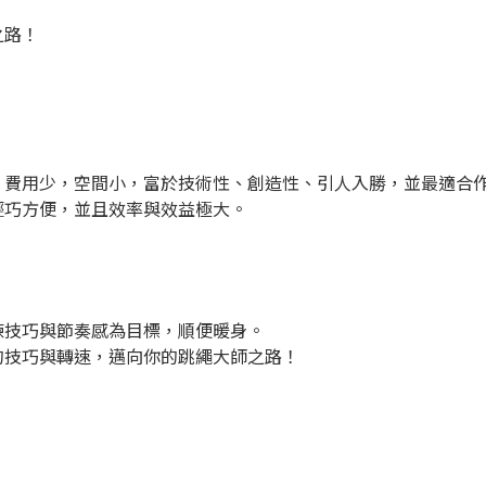
之路！
，費用少，空間小，富於技術性、創造性、引人入勝，並最適合
輕巧方便，並且效率與效益極大。
練技巧與節奏感為目標，順便暖身。
的技巧與轉速，邁向你的跳繩大師之路！