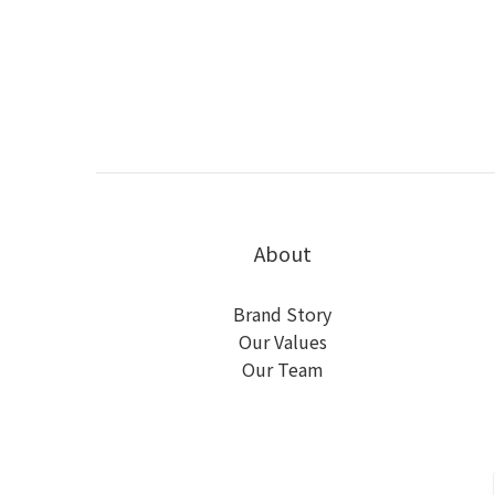
About
Brand Story
Our Values
Our Team