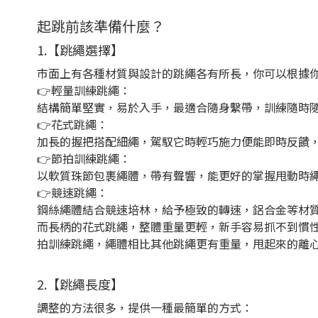
起跳前該準備什麼？
1.【跳繩選擇】
市面上有各種材質與設計的跳繩各有所長，你可以根據
👉
輕量訓練跳繩
：
結構簡單堅實，易於入手，最適合隨身繫帶，訓練隨時
👉
花式跳繩
：
加長的握把搭配細繩，駕馭它時輕巧施力便能即時反饋
👉
節拍訓練跳繩
：
以軟質珠節包裹繩體，帶有聲響，能更好的掌握甩動時
👉
競速跳繩
：
鋼絲繩體結合競速培林，給予極致的轉速，鋁合金等材質握
而長柄的花式跳繩，整體重量更輕，新手容易抓不到慣
拍訓練跳繩，繩體相比其他跳繩更有重量，甩起來的離
2.【跳繩長度】
調整的方法很多，提供一種最簡單的方式：