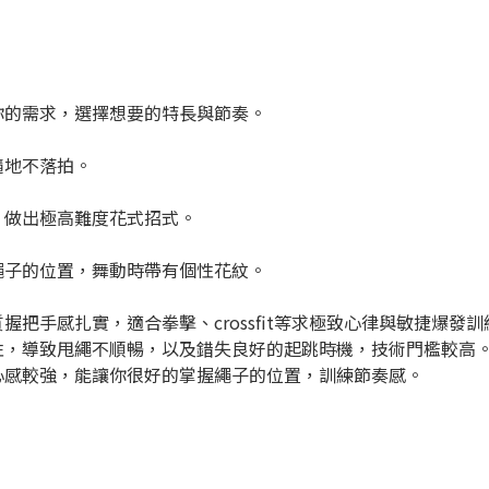
你的需求，選擇想要的特長與節奏。
隨地不落拍。
，做出極高難度花式招式。
繩子的位置，舞動時帶有個性花紋。
把手感扎實，適合拳擊、crossfit等求極致心律與敏捷爆發
性，導致甩繩不順暢，以及錯失良好的起跳時機，技術門檻較高
心感較強，能讓你很好的掌握繩子的位置，訓練節奏感。