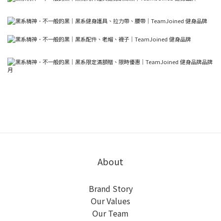
About
Brand Story
Our Values
Our Team