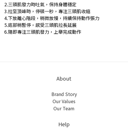
2.三頭肌發力時吐氣，保持身體穩定
3.拉至頂峰時，停頓一秒，專注三頭肌收縮
4.下放離心階段，稍微放慢，持續保持動作張力
5.底部稍暫停，感受三頭肌拉長延展
6.隨即專注三頭肌發力，上舉完成動作
About
Brand Story
Our Values
Our Team
Help