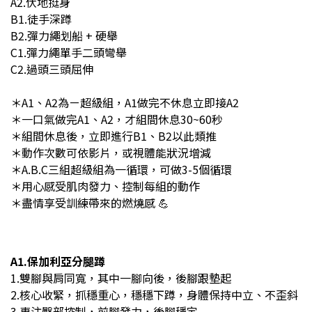
A2.伏地挺身
B1.徒手深蹲
B2.彈力繩划船 + 硬舉
C1.彈力繩單手二頭彎舉
C2.過頭三頭屈伸
＊A1、A2為ㄧ超級組，A1做完不休息立即接A2
＊一口氣做完A1、A2，才組間休息30~60秒
＊組間休息後，立即進行B1、B2以此類推
＊動作次數可依影片，或視體能狀況增減
＊A.B.C三組超級組為一循環，
可做3-5個循環
＊用心感受肌肉發力、控制每組的動作
＊盡情享受訓練帶來的燃燒感 💪
A1.保加利亞分腿蹲
1.雙腳與肩同寬，其中一腳向後，後腳跟墊起
2.核心收緊，抓穩重心，穩穩下蹲
，身體保持中立、不歪斜
3.
專注臀部控制，
前腳發力，後腳穩定