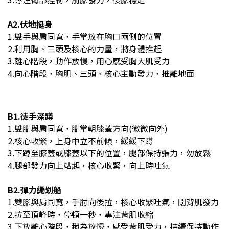
A2.伏地挺身
1.雙手與肩同寬，手掌放在胸口兩側的位置
2.利用胸、三頭及核心的力量，將身體推起
3.離心階段，動作放慢，用心感受胸大肌受力
4.向心
階段，胸肌、三頭、核心主動發力，推離地面
B1.徒手深蹲
1.雙腳與肩同寬，腳掌朝膝蓋方向(微微向外)
2.核心收緊，上身中立不前傾，緩緩下蹲
3.下蹲至膝蓋或膝蓋以下的位置，腿部保持張力，勿放鬆
4.腿部發力向上站起，核心收緊，向上時吐氣
B2.彈力繩划船
1.雙腳與肩同寬，手肘向後拉，核心收緊吐氣，闊背肌發力
2.拉至頂峰時，停頓一秒，專注背肌收縮
3.下放離心階段，稍為放慢，感受背肌受力，持續保持動作