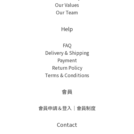
Our Values
Our Team
Help
FAQ
Delivery & Shipping
Payment
Return Policy
Terms & Conditions
會員
會員申請＆登入
｜
會員制度
Contact