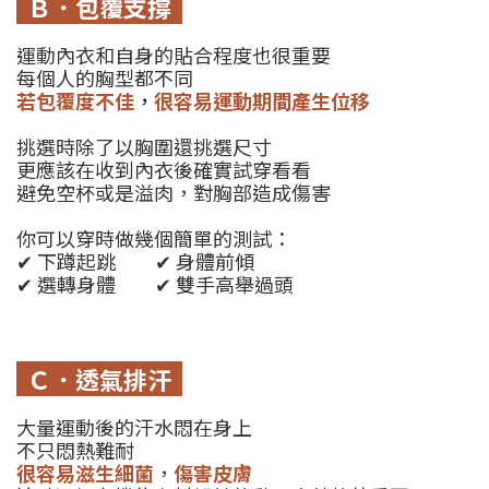
Ｂ．包覆支撐
運動內衣和自身的貼合程度也很重要
每個人的胸型都不同
若包覆度不佳
，
很容易運動期間產生位移
挑選時除了以胸圍還挑選尺寸
更應該在收到內衣後確實試穿看看
避免空杯或是溢肉，對胸部造成傷害
你可以穿時做幾個簡單的測試：
✔ 下蹲起跳 ✔ 身體前傾
✔ 選轉身體 ✔ 雙手高舉過頭
Ｃ．透氣排汗
大量運動後的汗水悶在身上
不只悶熱難耐
很容易滋生細菌
，
傷害皮膚