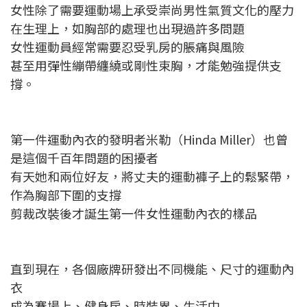
女性除了需要運動場上承受崇尚男性氣質文化的壓力
在生理上，如胸部的處理也出現過許多問題
女性運動員經常需要忍受乳房的脹痛與風險
甚至用彈性繃帶纏繞或剛性束胸，才能勉強提供支
撐。
第一件運動內衣的發明者米勒（Hinda Miller）也曾
是這個千百年問題的困擾者
有天她和兩位好友，將丈夫的運動褲子上的鬆緊帶，
作為胸部下圍的支撐
剪裁改裝後才誕生第一件女性運動內衣的樣品
直到現在，各個廠牌研發出不同機能、尺寸的運動內
衣
成為賽場上、健身房、時裝界、生活中