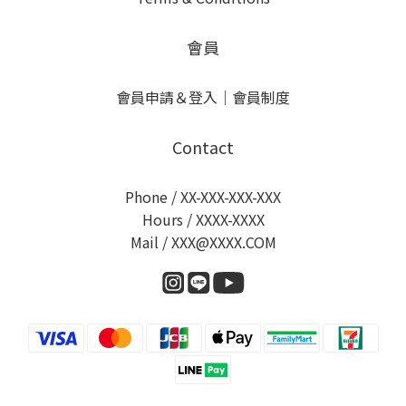
會員
會員申請＆登入
｜
會員制度
Contact
Phone / XX-XXX-XXX-XXX
Hours / XXXX-XXXX
Mail / XXX@XXXX.COM