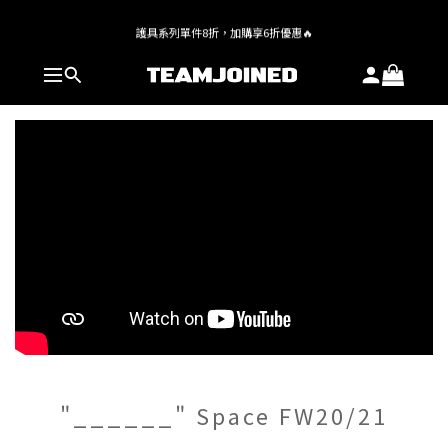
全館 $1,380 即享免運
護具系列單件8折，加購享6折優惠🔥
全館 $1,380 即享免運
"______" Space FW20/21