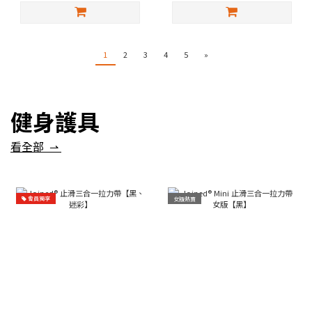
1
2
3
4
5
»
健身護具
看全部 ⇀
會員獨享
女版熱賣