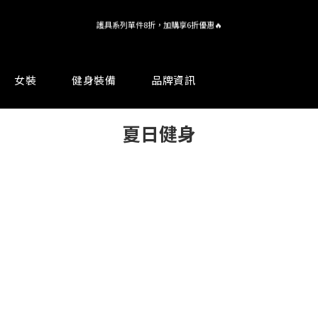
全館 $1,380 即享免運
護具系列單件8折，加購享6折優惠🔥
全館 $1,380 即享免運
女裝
健身裝備
品牌資訊
夏日健身