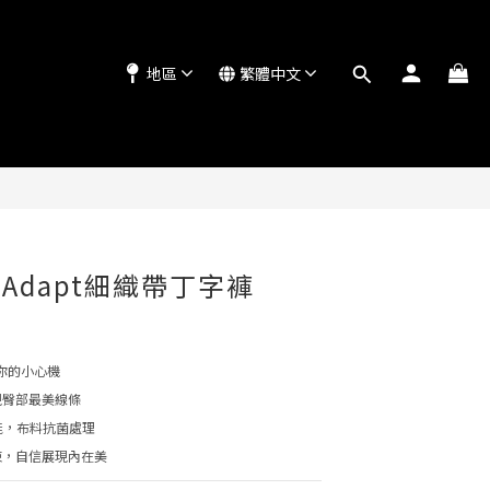
地區
繁體中文
立即購買
d® Adapt細織帶丁字褲
出你的小心機
現臀部最美線條
性能，布料抗菌處理
束，自信展現內在美