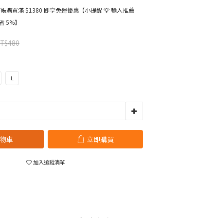
購買滿 $1380 即享免運優惠【小提醒 💡 輸入推薦
省 5%】
T$480
L
物車
立即購買
加入追蹤清單