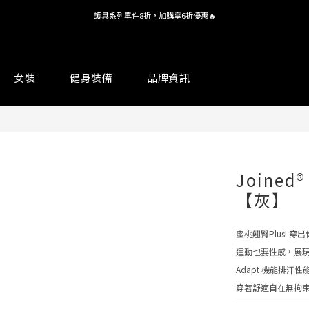
護具系列單件8折，加購享6折優惠🔥
全館 $1,380 即享免運
全館 $1,380 即享免運
女裝
健身裝備
品牌資訊
Joine
【灰】
蜜桃翹臀Plus! 穿
運動也要性感，展
Adapt 機能排汗
穿著舒適自在無拘