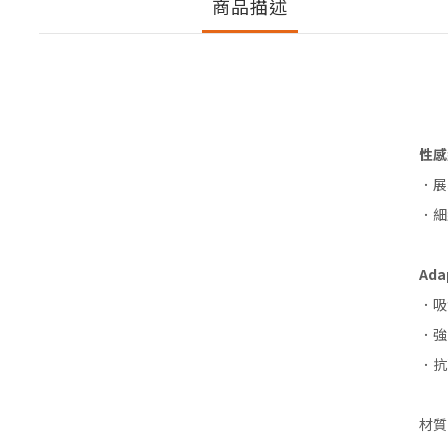
商品描述
性感
．展
．細
Ad
．吸
．強
．抗
材質：