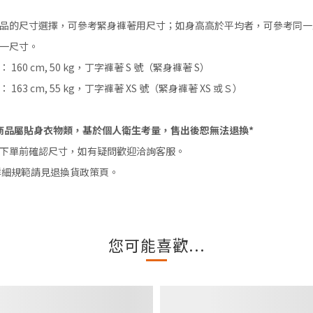
品的尺寸選擇，可參考緊身褲著用尺寸；如身高高於平均者，可參考同一
一尺寸。
 160 cm, 50 kg，丁字褲著 S 號（緊身褲著 S）
 163 cm, 55 kg，丁字褲著 XS 號（緊身褲著 XS 或Ｓ）
商品屬貼身衣物類，基於個人衛生考量，售出後恕無法退換*
下單前確認尺寸，如有疑問歡迎洽詢客服。
詳細規範請見退換貨政策頁。
您可能喜歡...