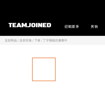
迎戰夏季
男裝
全部商品
/
全部女裝
/
下身
/
丁字褲組合優惠中