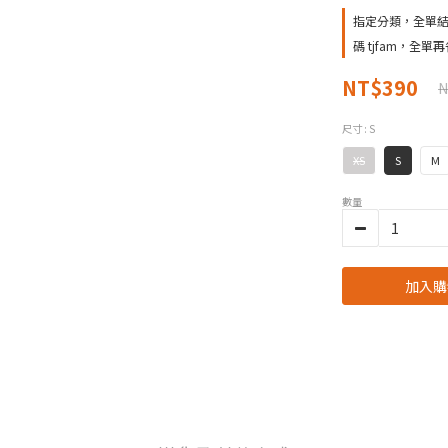
指定分類，全單結帳
碼 tjfam，全單再
NT$390
N
尺寸
: S
XS
S
M
數量
加入購