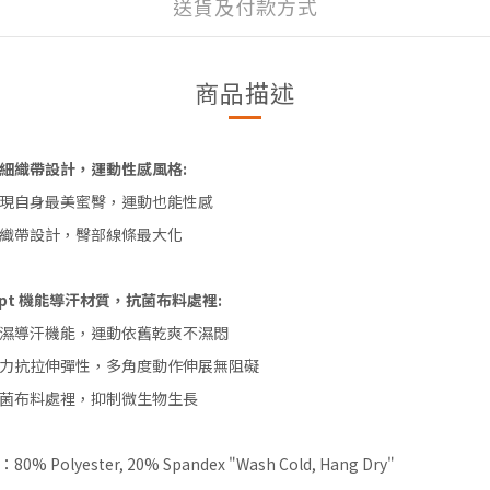
送貨及付款方式
商品描述
細織帶設計，運動性感風格:
現自身最美蜜臀，運動也能性感
織帶設計，臀部線條最大化
apt 機能導汗材質，抗菌布料處裡:
濕導汗機能，運動依舊乾爽不濕悶
力抗拉伸彈性，多角度動作伸展無阻礙
菌布料處裡，抑制微生物生長
80% Polyester, 20% Spandex "Wash Cold, Hang Dry"