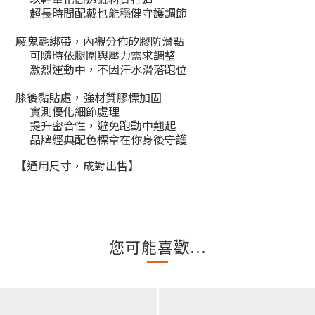
超長時間配戴也能穩健守護調節
魔鬼氈綁帶，內襯分佈矽膠防滑點
可隨時依腿圍與壓力需求調整
激烈運動中，不因汗水滑落跑位
膝後黏貼處，強材質膠標加固
實測優化細節處理
提升密合性，避免跑動中翹起
品牌經典配色標章在你身後守護
【通用尺寸，成對出售】
您可能喜歡...