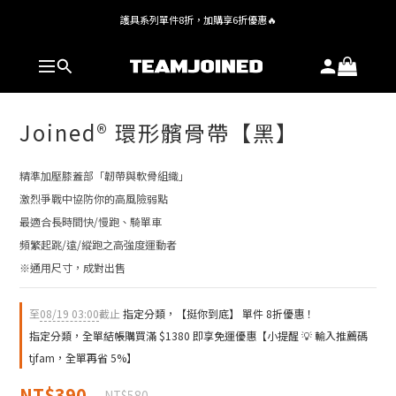
護具系列單件8折，加購享6折優惠🔥
全館 $1,380 即享免運
全館 $1,380 即享免運
Joined® 環形髕骨帶【黑】
精準加壓膝蓋部「韌帶與軟骨組織」
激烈爭戰中協防你的高風險弱點
最適合長時間快/慢跑、騎單車
頻繁起跳/遠/縱跑之高強度運動者
※通用尺寸，成對出售
至
08/19 03:00
截止
指定分類，【挺你到底】 單件 8折優惠！
指定分類，全單結帳購買滿 $1380 即享免運優惠【小提醒 💡 輸入推薦碼
tjfam，全單再省 5%】
NT$390
NT$580