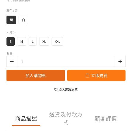
NT$980
會員獨享
顏色
: 黑
黑
白
尺寸
: S
S
M
L
XL
XXL
數量
加入購物車
立即購買
加入追蹤清單
送貨及付款方
商品描述
顧客評價
式