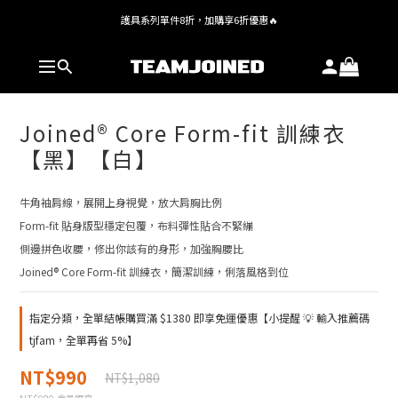
護具系列單件8折，加購享6折優惠🔥
全館 $1,380 即享免運
全館 $1,380 即享免運
Joined® Core Form-fit 訓練衣
【黑】【白】
牛角袖肩線，展開上身視覺，放大肩胸比例
Form-fit 貼身版型穩定包覆，布料彈性貼合不緊繃
側邊拼色收腰，修出你該有的身形，加強胸腰比
Joined® Core Form-fit 訓練衣，簡潔訓練，俐落風格到位
指定分類，全單結帳購買滿 $1380 即享免運優惠【小提醒 💡 輸入推薦碼
tjfam，全單再省 5%】
NT$990
NT$1,080