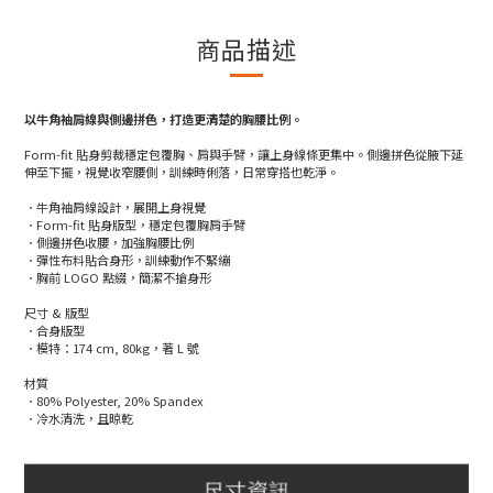
商品描述
以牛角袖肩線與側邊拼色，打造更清楚的胸腰比例。
Form-fit 貼身剪裁穩定包覆胸、肩與手臂，讓上身線條更集中。側邊拼色從腋下延
伸至下擺，視覺收窄腰側，訓練時俐落，日常穿搭也乾淨。
．牛角袖肩線設計，展開上身視覺
．Form-fit 貼身版型，穩定包覆胸肩手臂
．側邊拼色收腰，加強胸腰比例
．彈性布料貼合身形，訓練動作不緊繃
．胸前 LOGO 點綴，簡潔不搶身形
尺寸 & 版型
．合身版型
．模特：174 cm, 80kg，著 L 號
材質
．80% Polyester, 20% Spandex
．冷水清洗，且晾乾