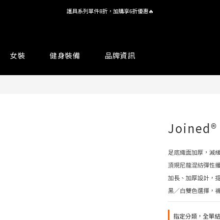
護具系列單件8折，加購享6折優惠🔥
全館 $1,380 即享免運
全館 $1,380 即享免運
女裝
健身裝備
品牌資訊
Joine
足底織面加厚，減
頂規尼龍混紡彈性
加長、加厚設計，
黑／白雙色選擇，
指定分類，全單結帳