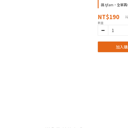
碼 tjfam，全單再
NT$190
N
數量
加入購