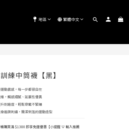
地區
繁體中文
立即購買
d® 訓練中筒襪【黑】
緩運動震感，每一步都很自在
纖維，觸感細膩、延展性優異
提升耐磨度，輕鬆穿戴不緊繃
襪身盾牌刺繡，簡潔俐落的運動造型
購買滿 $1380 即享免運優惠【小提醒 💡 輸入推薦