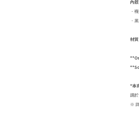
內斂
．襪
．黑
材質：
**O
**S
*
本
請於
※ 