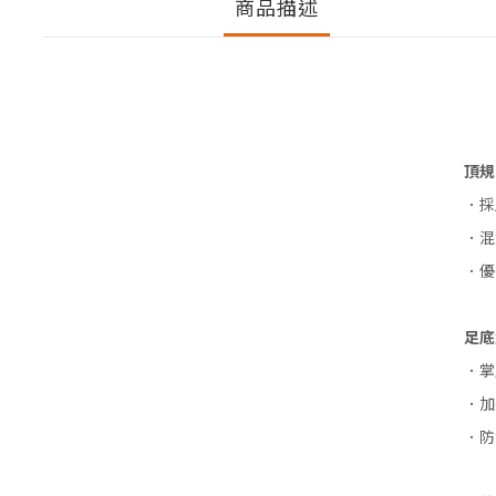
商品描述
頂規
．採
．混
．優
足底
．掌
．加
．防