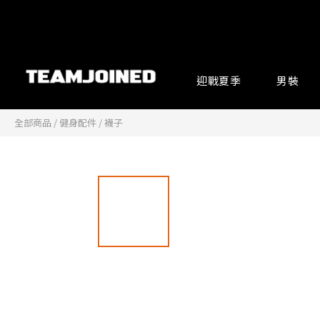
迎戰夏季
男裝
全部商品
/
健身配件
/
襪子