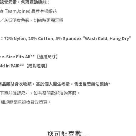
視覺元素，俐落運動機能：
身 TeamJoined 品牌字樣緹花
／灰低明度色彩，訓練時更顯沉穩
72% Nylon, 23% Cotton, 5% Spandex "Wash Cold, Hang Dry"
ne-Size Fits All**【通用尺寸】
old In PAIR**【成對包裝】
商品屬貼身衣物類，基於個人衛生考量，售出後恕無法退換
*
下單前確認尺寸，如有疑問歡迎洽詢客服。
詳細規範請見退換貨政策頁。
您可能喜歡...