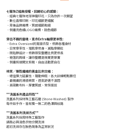
七龍珠Z經典授權，回歸初心的感動 :
．經典七龍珠地球神龍印花，只為你許一次願望
．數位直噴印刷，印花細節更細膩
．背後品牌織標，質感細節點綴
．側邊亮色橘LOGO織標，跳色細節
穿出不羈的靈魂，寬衣Extra輪廓更率性:
．Extra Oversized的寬版衣型，修飾各種身材
．日常穿率性，增肌穿修身，減脂穿顯壯
．微貼脖設計，修飾頭型整體比例更修長
．極落的肩線，讓你整體是視覺更厚實
．側邊剪接開叉剪裁，自由活動更自在
棉質／彈性纖維的黃金比例交織：
．絕佳彈力延展性，隨動伸屈，各大訓練輕鬆勝任
．最親膚的滑順棉質，透氣舒適不濕悶
．高磅數布料，厚實質感、常保挺拔
**洗舊系列產品特性**
洗舊系列採特殊工藝石磨 (Stone-Washed) 製作
每件如手作，皆有獨一無二的色澤與紋路
**洗舊系列洗滌方式**
洗舊系列採用特殊工藝製作
請務必與淺色衣物分開洗滌
起初洗滌存在脫色現象為正常狀況