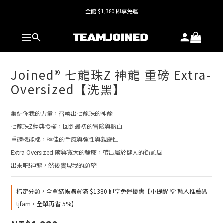
全館 $1,380 即享免運
全館 $1,380 即享免運
護具系列單件8折，加購享6折優惠🔥
全館 $1,380 即享免運
Joined® 七龍珠Z 神龍 重磅 Extra-
Oversized【洗黑】
集結你我的力量，召喚出七龍珠的神龍!
七龍珠Z經典授權，回到最初的冒險與熱血
重磅機能棉，極佳的手感與彈性與親膚性
Extra Oversized 隨興寬大的輪廓，帶出屬於健人的街頭風
出來吧!神龍，然後實現我的願望!
指定分類，全單結帳購買滿 $1380 即享免運優惠【小提醒 💡 輸入推薦碼
tjfam，全單再省 5%】