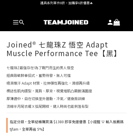
全館 $1,380 即享免運
全館 $1,380 即享免運
Joined® 七龍珠Z 悟空 Adapt
Muscle Performance Tee【黑】
七龍珠Z最強存在!為了戰鬥而生的男人悟空
經典致敬醉拳招式，蓄勢待發，無人可擋
吸濕導汗 Adapt 材質、拉伸彈性再強化，滑順再升級
標誌性肌肉版型，寬肩、厚背，視覺增肌凸顯飽滿圍度
厚薄適中，自在切換室外運動、冷氣／健身房訓練
流線半月尾衣襬Ｘ弧尾開衩，健人時尚也能俐落有型
指定分類，全單結帳購買滿 $1380 即享免運優惠【小提醒 💡 輸入推薦碼
tjfam，全單再省 5%】