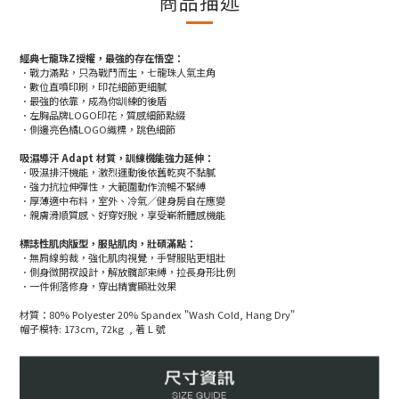
商品描述
經典七龍珠Z授權，最強的存在悟空：
．戰力滿點，只為戰鬥而生，七龍珠人氣主角
．數位直噴印刷，印花細節更細膩
．最強的依靠，成為你訓練的後盾
．左胸品牌LOGO印花，質感細節點綴
．側邊亮色橘LOGO織標，跳色細節
吸濕導汗 Adapt 材質，訓練機能強力延伸：
．吸濕排汗機能，激烈運動後依舊乾爽不黏膩
．強力抗拉伸彈性，大範圍動作流暢不緊縛
．厚薄適中布料，室外、冷氣／健身房自在應變
．親膚滑順質感、好穿好脫，享受嶄新體感機能
標誌性肌肉版型，服貼肌肉，壯碩滿點：
．無肩線剪裁，強化肌肉視覺，手臂服貼更粗壯
．側身微開衩設計，解放髖部束縛，拉長身形比例
．一件俐落修身，穿出精實顯壯效果
材質：80% Polyester 20% Spandex "Wash Cold, Hang Dry"
帽子模特: 173cm, 72kg , 著 L 號