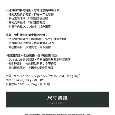
沉穩冷靜的特南特斯，守護信念為和平而戰:
．特南克斯代表的紫，神秘中帶著悲傷
．數位直噴印刷，印花細節更細膩
．背後品牌織標，質感細節點綴
．側邊亮色橘LOGO織標，跳色細節
棉質／彈性纖維的黃金比例交織：
．絕佳彈力延展性，隨動伸屈，各大訓練輕鬆勝任
．最親膚的滑順棉質，透氣舒適不濕悶
．高磅數布料，厚實質感、常保挺拔
打造潮流健人街頭風格，強悍版型新改版:
．Oversized 寬衣版型，不同身型皆駕馭的硬挺俐落
．微貼脖設計，修飾頭型整體比例更修長
．肩線壓條固定，牢固度&挺度再升級
材質：95% Cotton 5%Spendex "Wash Cold, Hang Dry"
模特：174cm, 80kg，著 L 號
長髮模特：185cm, 95kg，著 XL 號