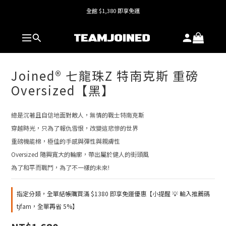
全館 $1,380 即享免運
全館 $1,380 即享免運
護具系列單件8折，加購享6折優惠🔥
全館 $1,380 即享免運
Joined® 七龍珠Z 特南克斯 重磅
Oversized【黑】
總是沉著且自信地面對敵人，無情的戰士特南克斯
穿越時光，只為了報仇雪恨，改變這悲慘的世界
重磅機能棉，極佳的手感與彈性與親膚性
Oversized 隨興寬大的輪廓，帶出屬於健人的街頭風
為了和平而戰鬥，為了不一樣的未來!
指定分類，全單結帳購買滿 $1380 即享免運優惠【小提醒 💡 輸入推薦碼
tjfam，全單再省 5%】