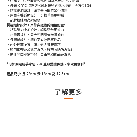
．CORDURA 軍事最高等級 防潑水布料 抗刮耐磨
．外表 X-PAC 特殊防水薄膜技術與防水拉鍊，全方位保護
．透氣網洞設計，讓你長時間背帶不悶熱
．厚實泡棉減壓設計，分擔重量更輕鬆
．
品牌拉鍊頭亮點點綴
機能細節設計，戶外與運動的絕佳配置:
．特殊磁力快扣設計，調整背包更省力
．容量再提升，最大空間讓你無須擔心
．多層帶設計，讓你更有效配置物品
．內外杯套配置，滿足健人補充需求
．胸前扣帶更加穩定背包，腰帶收納巧思設計
．前側開口拉鍊巧思，自由拿取物品更直覺
*可加購電腦手拿包，3C產品雙重保護，拿取更便利*
產品尺寸: 長:29cm 深:18cm 高:52.5cm
了解更多