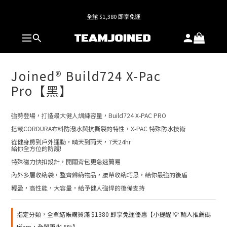
全館 $1,380 即享免運
全館 $1,380 即享免運
Joined® Build724 X-Pac
Pro【黑】
強勢登場，打造最大健人訓練容量，Build724 X-PAC PRO
搭載CORDURA布料防潑水與抗撕裂的特性，X-PAC 特殊防水技術
從健身房到戶外運動，晴天到雨天，7天24hr 
給你全方位的防護!
特殊磁力快扣設計，開關背包更急速簡易
內外多層收納袋，整齊歸納物品，腰帶收納巧思，給你最強的後盾
輕盈，高性能，大容量，給予健人強悍的後備支持
指定分類，全單結帳購買滿 $1380 即享免運優惠【小提醒 💡 輸入推薦碼
tjfam，全單再省 5%】