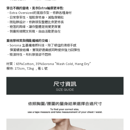
穿出不羈的靈魂，寬衣Extra輪廓更率性:
．Extra Oversized的寬版衣型，修飾各種身材
．日常穿率性，增肌穿修身，減脂穿顯壯
．微貼脖設計，修飾頭型整體比例更修長
．極落的肩線，讓你整體是視覺更厚實
．側邊剪接開叉剪裁，自由活動更自在
重磅厚棉質與機能纖維的交織 :
．Sorona 生基纖維新科技，除了絕佳的滑順手感
彈簧螺旋結構，實現舒適膚感同時提供強力回彈性
．吸濕特性，布料厚挺卻不悶熱
材質：65%Cotton, 35%Sorona "Wash Cold, Hang Dry"
模特: 173cm, 72kg , 著 L 號