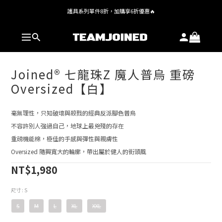
護具系列單件8折，加購享6折優惠🔥
全館 $1,380 即享免運
全館 $1,380 即享免運
Joined® 七龍珠Z 魔人普烏 重磅
Oversized【白】
毫無理性，只知破壞與殺戮的經典反派腳色普烏
不容許別人強過自己，地球上最兇殘的存在
重磅機能棉，極佳的手感與彈性與親膚性
Oversized 隨興寬大的輪廓，帶出屬於健人的街頭風
NT$1,980
尺寸
: S
S
M
L
XL
XXL