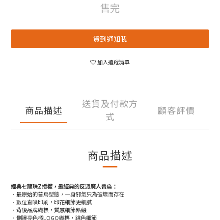
售完
貨到通知我
加入追蹤清單
送貨及付款方
商品描述
顧客評價
式
商品描述
經典七龍珠Z授權，最經典的反派魔人普烏：
．最原始的普烏型態，一身邪氣只為破壞而存在
．數位直噴印刷，印花細節更細膩
．背後品牌織標，質感細節點綴
．側邊亮色橘LOGO織標，跳色細節