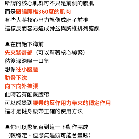
所謂的核心肌群可不只是前側的腹肌
而是
圍繞腰椎360度的肌肉
有些人將核心出力想像成肚子前推
這樣反而容易造成骨盆與胸椎排列錯誤
🔔
在開始下蹲前
先夾緊臀部
（可以幫著核心繃緊）
然後深深吸一口氣
想像
往小腹壓
肋骨下沈
向下向外擴張
此時若有配戴腰帶
可以感覺到
腰帶的反作用力帶來的穩定作用
這才是健身腰帶正確的使用方法
🔔
你可以憋氣直到這一下動作完成
（較穩定、但憋氣過頭可能會暈眩）