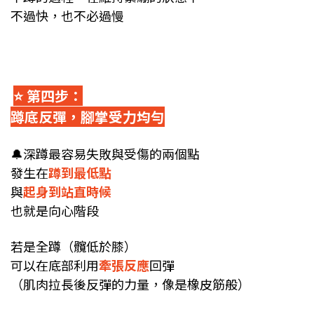
不過快，也不必過慢
⭐️ 第四步：
蹲底反彈，腳掌受力均勻
🔔
深蹲最容易失敗與受傷的兩個點
發生在
蹲到最低點
與
起身到站直時候
也就是向心階段
若是全蹲（髖低於膝）
可以在底部利用
牽張反應
回彈
（肌肉拉長後反彈的力量，像是橡皮筋般）