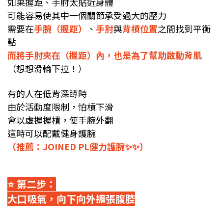
如果握距、手肘太貼近身體
可能容易使其中一個關節承受過大的壓力
需要在
手腕（握距）
、
手肘
與
背槓位置
之間找到平衡
點
而將手肘夾在（握距）內，也是為了幫助啟動背肌
（想想滑輪下拉！）
有的人在低背深蹲時
由於活動度限制，怕槓下滑
會以虛握握槓，使手腕外翻
這時可以配戴健身護腕
（推薦：JOINED PL健力護腕✨✨）
⭐️ 第二步：
大口吸氣，向下向外擴張腹腔