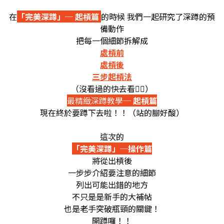
在
「完美深蹲」─ 起槓篇
的時候 我們一起研究了深蹲的預
備動作
把每一個細節拆解成
處槓前
處槓後
三步起槓法
（沒看過的快去看👇🏼）
最精緻深蹲教學
─ 起槓篇
現在終於要蹲下去啦！！（站的腳好酸）
這次的
「完美深蹲」─操作篇
將從出槓後
一步步介紹要注意的細節
列出可能出錯的地方
不只是是新手的大補帖
也是老手突破瓶頸的關鍵！
開蹲囉！！