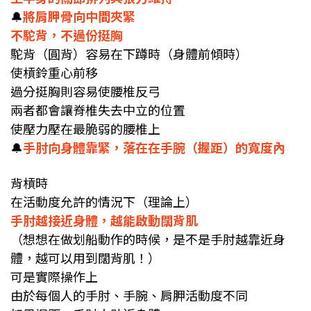
🔔
將肩胛骨向中間夾緊
不駝背，不過份挺胸
駝背（圓背）容易在下蹲時（身體前傾時）
使槓鈴重心前移
過分挺胸則容易使腰椎反弓
兩者都會讓脊椎失去中立的位置
使壓力壓在最脆弱的腰椎上
🔔
手肘向身體靠緊，落在在手腕（握距）的寬度內
背槓時
在活動度允許的情況下（理論上）
手肘越接近身體，越能啟動闊背肌
（想想在做划船動作的時候，是不是手肘越靠近身
體，越可以用到闊背肌！）
可是實際操作上
由於每個人的手肘、手腕、肩胛活動度不同