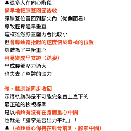
🔔
很多人在
向心階段
過早地把膝蓋關節後收
讓膝蓋位置回到腳尖內（從側面看）
導致脛骨過早垂直
這樣雖然膝蓋壓力會比較小
但
會導致臀抬起的速度快於背槓的位置
身體為了平衡重心
容易變成早安蹲（趴姿）
早成腰部壓力過大
也失去了整體的張力
髖、膝應該同步收回
深蹲軌跡跡是不可能完全直上直下的
最正確的檢視標準
是以
槓鈴有沒有在身體重心中間
也就是『腳掌是否出力平均』！
🔔
（槓鈴重心保持在脛骨前測、腳掌中間）