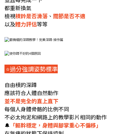
都重新換氣
檢視
槓鈴是否滑落
、
關節是否不適
以及
體力評估
等等
⭐️過分強調姿勢標準
自由槓的深蹲
應該符合人體自然動作
並不是完全的直上直下
每個人身體骨骼的比例不同
不必太拘泥和網路上的教學影片相同的動作
🔔
「軀幹穩定，身體與腳掌重心不偏移」
在無痛的狀態下保持控制