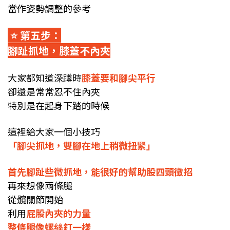
當作姿勢調整的參考
⭐️ 第五步：
腳趾抓地，膝蓋不內夾
大家都知道深蹲時
膝蓋要和腳尖平行
卻還是常常忍不住內夾
特別是在起身下踏的時候
這裡給大家一個小技巧
「腳尖抓地，雙腳在地上稍微扭緊」
首先腳趾些微抓地，能很好的幫助股四頭徵招
再來想像兩條腿
從髖關節開始
利用
屁股內夾的力量
整條腿像螺絲釘一樣