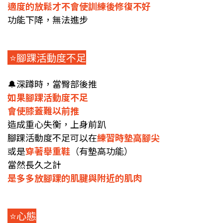
適度的放鬆才不會使訓練後修復不好
功能下降，無法進步
⭐️腳踝活動度不足
🔔
深蹲時，當臀部後推
如果腳踝活動度不足
會使膝蓋難以前推
造成重心失衡，上身前趴
腳踝活動度不足可以在
練習時墊高腳尖
或是
穿著舉重鞋
（有墊高功能）
當然長久之計
是多多放腳踝的肌腱與附近的肌肉
⭐️心態