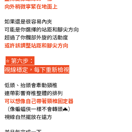
向外稍微寧緊在地面上
如果還是很容易內夾
可能是你選擇的站距和腳尖方向
超過了你髖部外旋的活動度
或許該調整站距和腳尖方向
⭐️ 第六步：
視線穩定，每下重新檢視
低頭、抬頭會牽動頸椎
連帶影響脊椎整體的排列
可以想像自己帶著頸椎固定器
（像蝙蝠俠一樣不會轉頭🦇）
視線自然擺放在遠方
並且每完成一下