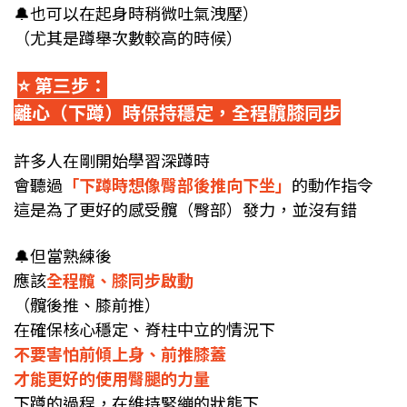
🔔
也可以在起身時稍微吐氣洩壓）
（尤其是蹲舉次數較高的時候）
⭐️ 第三步：
離心（下蹲）時保持穩定，全程髖膝同步
許多人在剛開始學習深蹲時
會聽過
「下蹲時想像臀部後推向下坐」
的動作指令
這是為了更好的感受髖（臀部）發力，並沒有錯
🔔
但當熟練後
應該
全程髖、膝同步啟動
（髖後推、膝前推）
在確保核心穩定、脊柱中立的情況下
不要害怕前傾上身、前推膝蓋
才能更好的使用臀腿的力量
下蹲的過程，在維持緊繃的狀態下