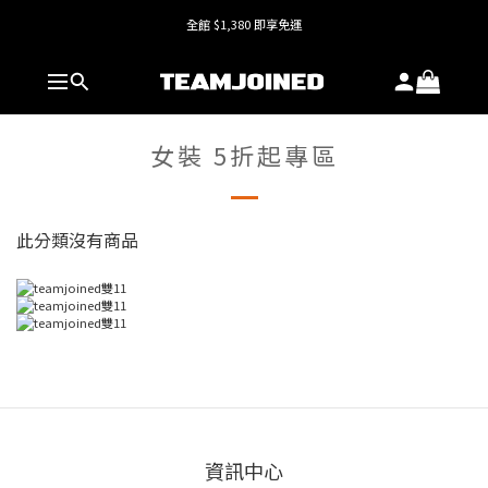
全館 $1,380 即享免運
全館 $1,380 即享免運
護具系列單件8折，加購享6折優惠🔥
全館 $1,380 即享免運
女裝 5折起專區
此分類沒有商品
資訊中心