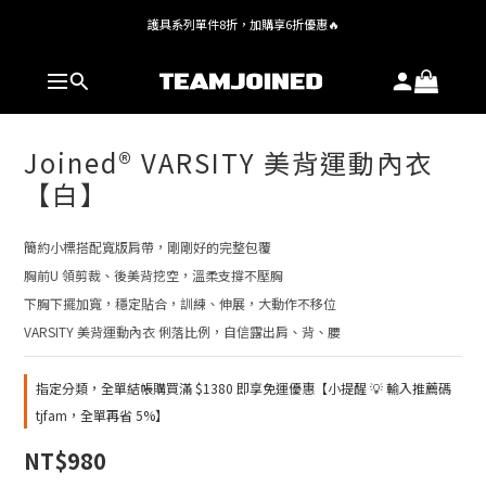
護具系列單件8折，加購享6折優惠🔥
全館 $1,380 即享免運
全館 $1,380 即享免運
Joined® VARSITY 美背運動內衣
【白】
簡約小標搭配寬版肩帶，剛剛好的完整包覆
胸前U 領剪裁、後美背挖空，溫柔支撐不壓胸
下胸下擺加寬，穩定貼合，訓練、伸展，大動作不移位
VARSITY 美背運動內衣 俐落比例，自信露出肩、背、腰
指定分類，全單結帳購買滿 $1380 即享免運優惠【小提醒 💡 輸入推薦碼
tjfam，全單再省 5%】
NT$980