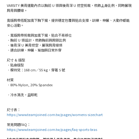
VARSITY 美背運動內衣以胸前 U 領與後背深 U 挖空剪裁，修飾上身比例，同時展現
肩背與腰線。
寬版肩帶搭配加寬下胸下擺，提供穩定包覆與貼合支撐，訓練、伸展、大動作都能
安心活動。
．寬版肩帶剪裁與加寬下擺，貼合不易移位
．胸前 U 領設計，修飾胸前與肩頸比例
．後背深 U 美背挖空，展現肩背線條
．適合訓練、伸展、瑜伽與日常外穿
尺寸 & 版型
．貼身版型
．模特兒：168 cm／55 kg，穿著 S 號
材質
．80% Nylon, 20% Spandex
．冷水清洗，且晾乾
尺寸表：
https://www.teamjoined.com.tw/pages/womens-sizechart
常見問題FAQ：
https://www.teamjoined.com.tw/pages/faq-sports-bras