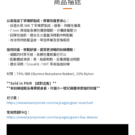
商品描述
以高強度丁苯橡膠製成，厚實防護更安心：
．採潛水用 SBR 丁苯橡膠製成，緩衝、保暖性優異
．7 mm 厚度能紮實包覆膝關節，分攤膝蓋壓力
．回彈性強韌，適合在大重量深蹲動作時配戴
．有效保持膝蓋溫度，降低疼痛及受傷風險
強悍防護、穿戴舒適，感受更流暢的訓練體驗：
．細膩的材質手感，長期包覆膝蓋也可以
．配戴體感滑順，穿、脫都輕鬆，反覆調整沒問題
．適合深蹲／CrossFit／HIIT 等高強度訓練
材質：75% SBR (Styrene-Butadiene Rubber), 25% Nylon
**Sold in PAIR 【成對出售】**
**有訓練經驗及專業健身者，可選小一號尺碼獲得更強的防護**
尺寸表：
https://www.teamjoined.com.tw/pages/gear-sizechart
常見問題FAQ：
https://www.teamjoined.com.tw/pages/gears-faq-sleeves