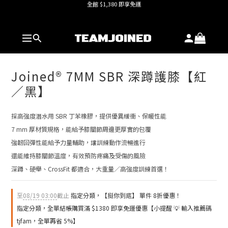
全館 $1,380 即享免運
護具系列單件8折，加購享6折優惠🔥
全館 $1,380 即享免運
Joined® 7MM SBR 深蹲護膝【紅
／黑】
採高強度潛水用 SBR 丁苯橡膠，提供優異緩衝、保暖性能
7 mm 厚材質規格，能給予膝關節周邊更厚實的包覆
強韌回彈性能給予力量輔助，讓訓練動作流暢進行
還能維持膝關節溫度，有效預防疼痛及受傷的風險
深蹲、硬舉、CrossFit 都適合，大重量／高強度訓練首選！
至
08/19 03:00
截止
指定分類，【挺你到底】 單件 8折優惠！
指定分類，全單結帳購買滿 $1380 即享免運優惠【小提醒 💡 輸入推薦碼
tjfam，全單再省 5%】