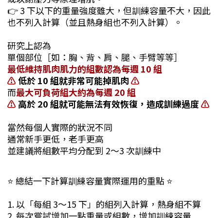
👉 3 下以下的重量強度雖大，但訓練容量不大，因此
也不列入計算（並且熱身組也不列入計算）。
研究上認為
單個部位［如：胸、背、肩、腿、手臂等等］
最低維持肌肉肌力的組數認為每週 10 組
⚠
低於 10 組就非常可能掉肌肉
⚠
而
最大可負荷組大約為每週 20 組
⚠
高於 20 組就可能無法有效恢復，造成訓練過度
⚠
當然每個人實際的狀況不同
通常新手更低，老手更高
並建議將組數平均分配到 2～3 次訓練中
⭐ 總結一下計算訓練容量實際運用的重點 ⭐
1. 以「每組 3～15 下」的組列入計算，熱身組不算
2. 每次嘗試增加一點重量或組數，增加訓練容量