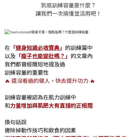
到底訓練容量是什麼？
讓我們一次搞懂並活用吧！
在
「
健身知識必收寶典
」
的訓練篇中
以及
「
瘦子也能變壯嗎？
」
的文章內
我們都曾經簡短地提及過
訓練容量的重要性
🔥 還沒看過的健人，快去提升功力 🔥
訓練容量被認為在肌力訓練中
和
力量增加與肌肥大有直接的正相關
換句話說
撇除掉動作技巧和飲食的因素