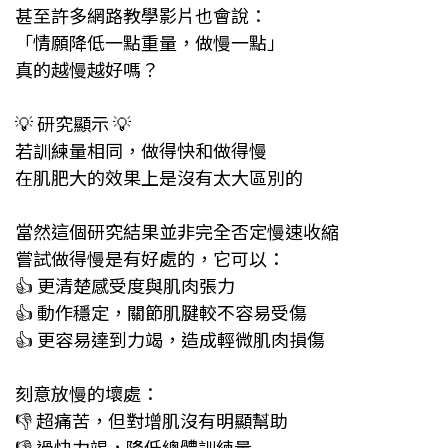
甚至許多網路教學影片也會說：
「情願降低一點重量，做慢一點」
真的越慢越好嗎？
💡 研究顯示 💡
若訓練量相同，做得快和做得慢
在肌肥大的效果上是沒有太大區別的
當然這個研究結果並非完全否定慢速收縮
嘗試做得慢是有好處的，它可以：
👍 更清楚感受度與肌肉張力
👍 動作穩定，關節肌腱較不容易受傷
👍 更容易達到力竭，造成輕微肌肉損傷
刻意放慢的壞處：
👎 超痛苦，但對增肌沒有明顯幫助
👎 過快力竭，降低總體訓練量