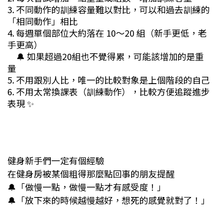
3. 不同動作的訓練容量難以對比，可以和過去訓練的
「相同動作」相比
4. 每週單個部位大約落在 10～20 組（新手更低，老
手更高）
🔔 如果超過20組也不覺得累，可能該增加的是重
量
5. 不用跟別人比，唯一的比較對象是上個階段的自己
6. 不用太常換課表（訓練動作），比較方便追蹤進步
表現 ✨
健身新手們一定有個經驗
在健身房被某個粗得那麼點回事的朋友提醒
🔔「做慢一點，做慢一點才有感受度！」
🔔「放下來的時候越慢越好，想死的感覺就對了！」