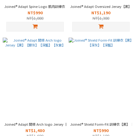
Joined® Adapt Spine Logo 肌肉訓練衣【黑/黃】
Joined® Adapt Oversized Jersey【黑】
NT$990
NT$1,190
NT$1,080
NT$1,380
Joined® Adapt 間條 Arch logo Jersey【黑】【銀灰】【深藍】【灰紫】
Joined® Shield Form-Fit 訓練衣【黑
NT$1,480
NT$990
NT$1,680
NT$1,180