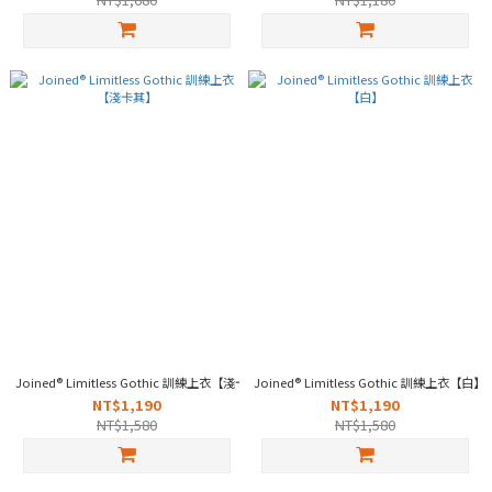
Joined® Limitless Gothic 訓練上衣【淺卡其】
Joined® Limitless Gothic 訓練上衣【白】
NT$1,190
NT$1,190
NT$1,580
NT$1,580