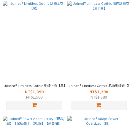
Joined® Limitless Gothic 訓練上衣【黑】
Joined® Limitless Gothic 肌肉訓練衣【
NT$1,390
NT$1,290
NT$1,580
NT$1,580