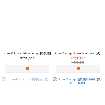
Joined® Power Adapt Jersey【銀灰/銀】【深藍/銀】【黑/銀】【米白/銀】
Joined® Adapt Power Oversized【橘】
NT$1,380
NT$1,190
NT$1,280