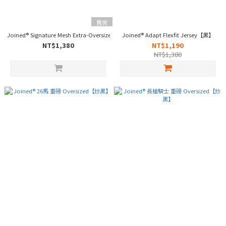
售完
Joined® Signature Mesh Extra-Oversized Jersey【黑】【深灰】
Joined® Adapt Flexfit Jersey【黑】
NT$1,380
NT$1,190
NT$1,380