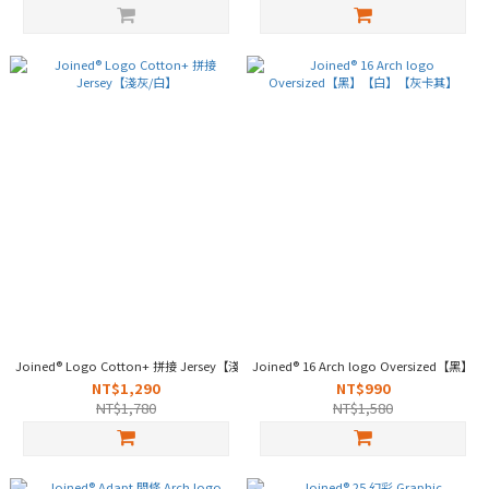
Joined® Logo Cotton+ 拼接 Jersey【淺灰/白】
Joined® 16 Arch logo Oversized
NT$1,290
NT$990
NT$1,780
NT$1,580