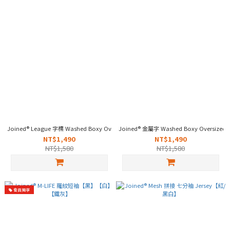
Joined® League 字標 Washed Boxy Oversized【褪藍】【炒黑】
Joined® 金屬字 Washed Boxy Oversi
NT$1,490
NT$1,490
NT$1,580
NT$1,580
會員獨享