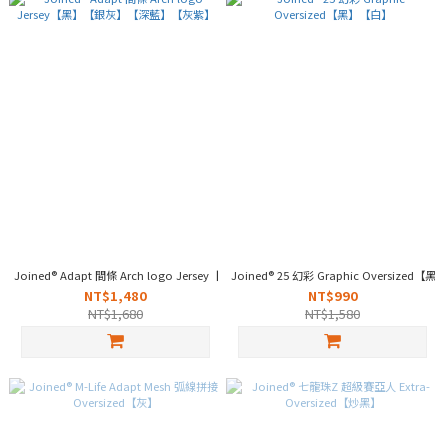
Joined® Adapt 間條 Arch logo Jersey【黑】【銀灰】【深藍】【灰紫】
Joined® 25 幻彩 Graphic Oversized【
NT$1,480
NT$990
NT$1,680
NT$1,580