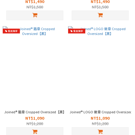
NT$1,490
NT$1,490
NT$1,580
NT$1,580
會員獨享
會員獨享
Joined® 盾章 Cropped Oversized【黑】
Joined® LOGO 徽章 Cropped Oversize
NT$1,090
NT$1,090
NT$1,280
NT$1,280