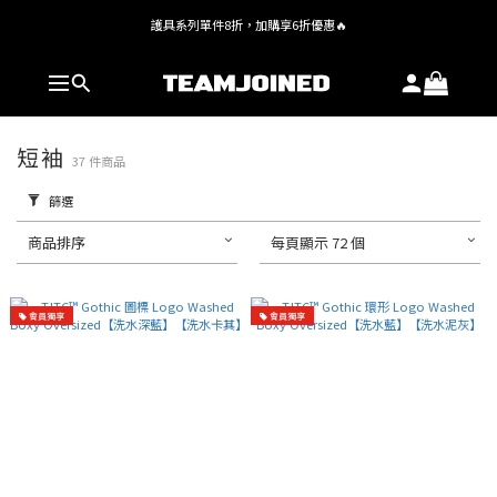
護具系列單件8折，加購享6折優惠🔥
全館 $1,380 即享免運
全館 $1,380 即享免運
短袖
37 件商品
篩選
商品排序
每頁顯示 72 個
會員獨享
會員獨享