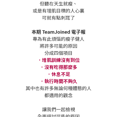
但聽在天生就瘦、
或是有增肌目標的人心裏
可就有點刺耳了
本期 TeamJoined 電子報
專為有此煩惱的瘦子健人
將許多可能的原因
分成四個項目
．增肌訓練沒有到位
．沒有吃得那麼多
．休息不足
．執行時間不夠久
其中也有許多無論何種體態的人
都適用的觀念
讓我們一起檢視
全面探討可能的原因