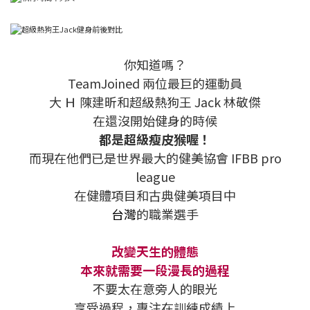
你知道嗎？
TeamJoined 兩位最巨的運動員
大 Ｈ 陳建昕和超級熱狗王 Jack 林敬傑
在還沒開始健身的時候
都是超級瘦皮猴喔！
而現在他們已是世界最大的健美協會 IFBB pro
league
在健體項目和古典健美項目中
台灣
的職業選手
改變天生的體態
本來就需要一段漫長的過程
不要太在意旁人的眼光
享受過程，專注在訓練成績上