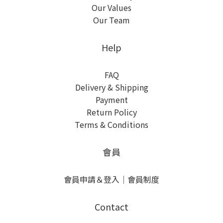
Our Values
Our Team
Help
FAQ
Delivery & Shipping
Payment
Return Policy
Terms & Conditions
會員
會員申請＆登入
｜
會員制度
Contact