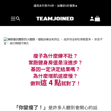
護具系列單件8折，加購享6折優惠🔥
全館 $1,380 即享免運
全館 $1,380 即享免運
瘦子為什麼練不壯？
常跑健身房還是沒進步？
基因一定決定結果嗎？
為什麼增肌這麼慢？
這 4 點
做到
就對了！
「你變瘦了！」
是許多人聽到會開心的話